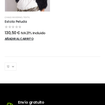
CHALS INVIERNO
,
TEXTIL
Estola Peluda
0
out of 5
130,50
€
IVA 21% Incluido
AÑADIR AL CARRITO
Envío gratuito