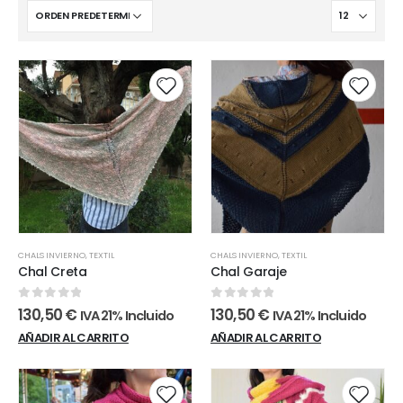
CHALS INVIERNO
,
TEXTIL
CHALS INVIERNO
,
TEXTIL
Chal Creta
Chal Garaje
0
out of 5
0
out of 5
130,50
€
130,50
€
IVA 21% Incluido
IVA 21% Incluido
AÑADIR AL CARRITO
AÑADIR AL CARRITO