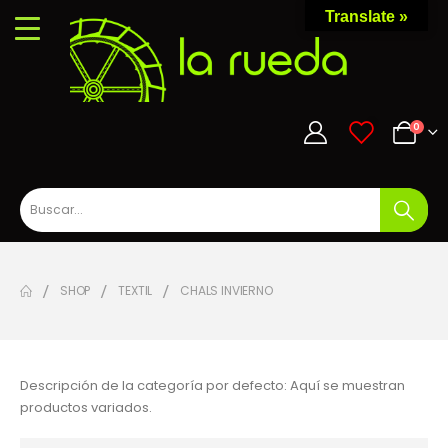
Translate »
0
0
SHOP
TEXTIL
CHALS INVIERNO
Descripción de la categoría por defecto: Aquí se muestran
productos variados.