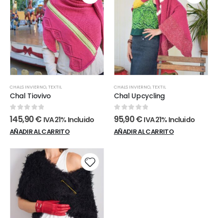
CHALS INVIERNO
,
TEXTIL
CHALS INVIERNO
,
TEXTIL
Chal Tiovivo
Chal Upcycling
0
out of 5
0
out of 5
145,90
€
95,90
€
IVA 21% Incluido
IVA 21% Incluido
AÑADIR AL CARRITO
AÑADIR AL CARRITO