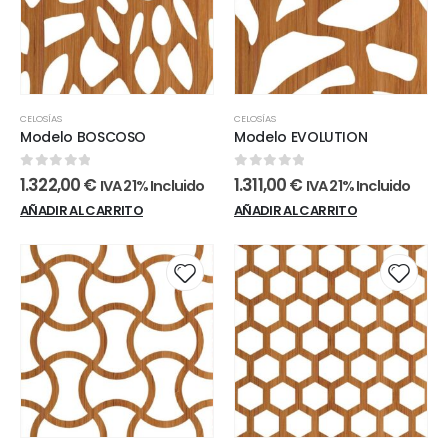
CELOSÍAS
CELOSÍAS
Modelo BOSCOSO
Modelo EVOLUTION
0
out of 5
0
out of 5
1.322,00
€
1.311,00
€
IVA 21% Incluido
IVA 21% Incluido
AÑADIR AL CARRITO
AÑADIR AL CARRITO