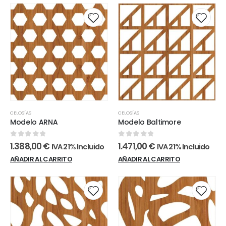
CELOSÍAS
CELOSÍAS
Modelo ARNA
Modelo Baltimore
0
out of 5
0
out of 5
1.388,00
€
1.471,00
€
IVA 21% Incluido
IVA 21% Incluido
AÑADIR AL CARRITO
AÑADIR AL CARRITO