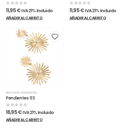
0
out of 5
0
out of 5
11,95
€
11,95
€
IVA 21% Incluido
IVA 21% Incluido
AÑADIR AL CARRITO
AÑADIR AL CARRITO
BISUTERÍA
,
PENDIENTES
Pendientes 03
0
out of 5
16,95
€
IVA 21% Incluido
AÑADIR AL CARRITO