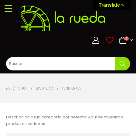
Translate »
0
0
SHOP
BISUTERÍA
PENDIENTES
Descripción de la categoría por defecto: Aquí se muestran
productos variados.