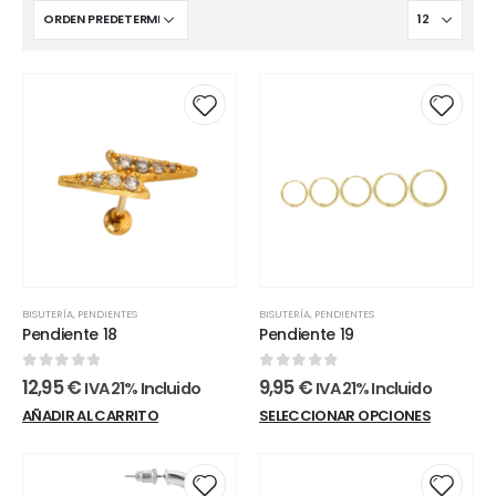
BISUTERÍA
,
PENDIENTES
BISUTERÍA
,
PENDIENTES
Pendiente 18
Pendiente 19
0
out of 5
0
out of 5
12,95
€
9,95
€
IVA 21% Incluido
IVA 21% Incluido
Este
AÑADIR AL CARRITO
SELECCIONAR OPCIONES
product
tiene
múltiples