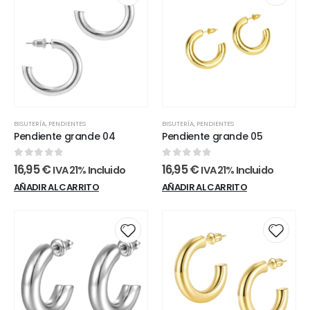
variantes
Las
opcione
se
pueden
elegir
en
la
BISUTERÍA
,
PENDIENTES
BISUTERÍA
,
PENDIENTES
página
Pendiente grande 04
Pendiente grande 05
de
product
0
out of 5
0
out of 5
16,95
€
16,95
€
IVA 21% Incluido
IVA 21% Incluido
AÑADIR AL CARRITO
AÑADIR AL CARRITO