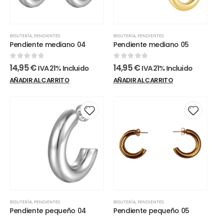
BISUTERÍA
,
PENDIENTES
BISUTERÍA
,
PENDIENTES
Pendiente mediano 04
Pendiente mediano 05
0
out of 5
0
out of 5
14,95
€
14,95
€
IVA 21% Incluido
IVA 21% Incluido
AÑADIR AL CARRITO
AÑADIR AL CARRITO
BISUTERÍA
,
PENDIENTES
BISUTERÍA
,
PENDIENTES
Pendiente pequeño 04
Pendiente pequeño 05