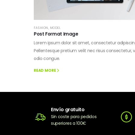
FASHION
,
MODEL
Post Format Image
Lorem ipsum dolor sit amet, consectetur adipiscing
Pellentesque pretium velit nec risus consectetur, 
odio congue.
READ MORE
Envío gratuito
Sin coste para pedidos
superiores a 100€