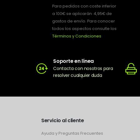
Para pedidos con coste inferior
a 100€ se aplicarán 4,95€ de
gastos de envío. Para conocer
todos los aspectos consulte los
Términos y Condiciones
Soporte en línea
Contacta con nosotros para
resolver cualquier duda
Servicio al cliente
Ayuda y Preguntas Frecuentes