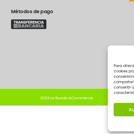
Métodos de pago
Para ofrec
cookies pa
consentimi
comportami
consentir o
característ
2024 La Rueda eCommerce.
Ac