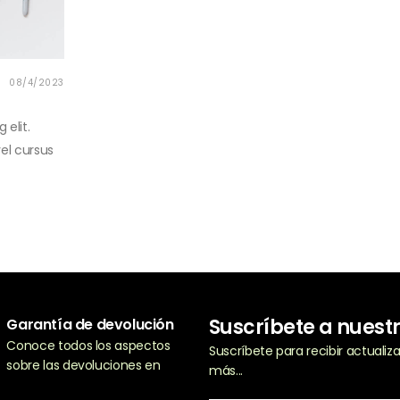
08/4/2023
 elit.
vel cursus
Suscríbete a nuest
Garantía de devolución
Conoce todos los aspectos
Suscríbete para recibir actuali
sobre las devoluciones en
más...