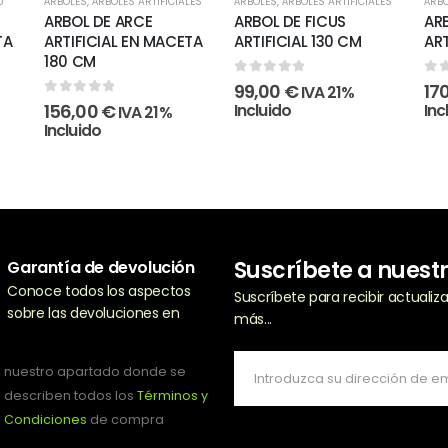
Ú
ÁRBOLES
,
ÁRBOLES ARTIFICIALES
ÁRBOLES
,
ÁRBOLES ARTIFICIALES
ÁRB
ARBOL DE ARCE
ARBOL DE FICUS
ARB
TA
ARTIFICIAL EN MACETA
ARTIFICIAL 130 CM
ART
180 CM
0
out of 5
0
o
99,00
€
17
IVA 21%
0
out of 5
156,00
€
Incluido
Inc
IVA 21%
Incluido
Suscríbete a nuest
Garantía de devolución
Conoce todos los aspectos
Suscríbete para recibir actuali
sobre las devoluciones en
más...
nuestro apartado donde se
describen todos los
Términos y
Condiciones
de compra