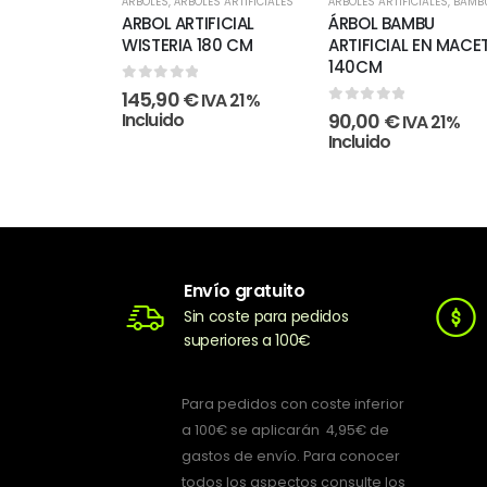
ÁRBOLES
,
ÁRBOLES ARTIFICIALES
ÁRBOLES ARTIFICIALES
,
BAMB
ARBOL ARTIFICIAL
ÁRBOL BAMBU
WISTERIA 180 CM
ARTIFICIAL EN MACE
140CM
0
out of 5
145,90
€
IVA 21%
0
out of 5
Incluido
90,00
€
IVA 21%
Incluido
Envío gratuito
Sin coste para pedidos
superiores a 100€
Para pedidos con coste inferior
a 100€ se aplicarán 4,95€ de
gastos de envío. Para conocer
todos los aspectos consulte los