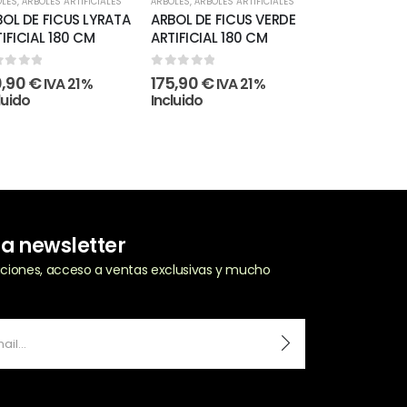
OLES
,
ÁRBOLES ARTIFICIALES
ÁRBOLES
,
ÁRBOLES ARTIFICIALES
ÁRBOLES
,
ÁRBOLES 
OL DE FICUS LYRATA
ARBOL DE FICUS VERDE
ÁRBOL DE M
IFICIAL 180 CM
ARTIFICIAL 180 CM
ARTIFICIAL 
130 CM
ut of 5
0
out of 5
0,90
€
175,90
€
IVA 21%
IVA 21%
0
out of 5
luido
Incluido
95,90
€
IVA
Incluido
ra newsletter
zaciones, acceso a ventas exclusivas y mucho