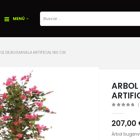
MENÚ
OL DE BUGANVILLA ARTIFICIAL 180 CM
ARBOL
ARTIFI
(
0
out of 5
207,00
Árbol buganvil