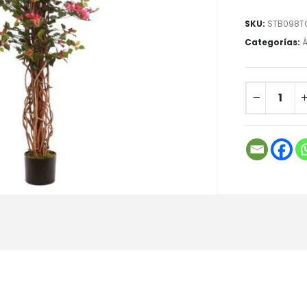
SKU:
STB098TC
Categorías:
Á