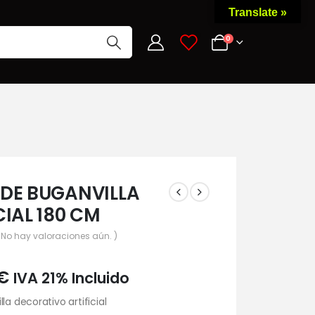
Translate »
0
0
 DE BUGANVILLA
CIAL 180 CM
 No hay valoraciones aún. )
€
IVA 21% Incluido
la decorativo artificial