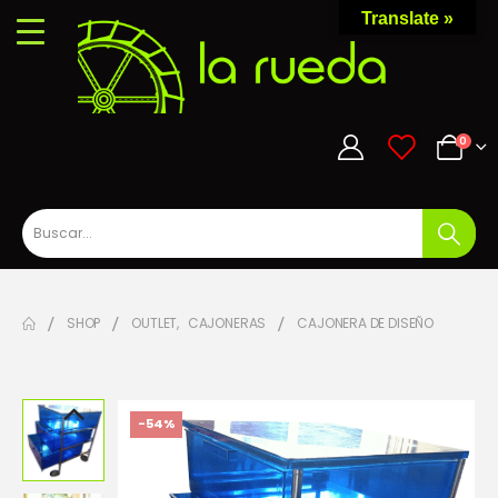
Translate »
0
0
SHOP
OUTLET
,
CAJONERAS
CAJONERA DE DISEÑO
-54%