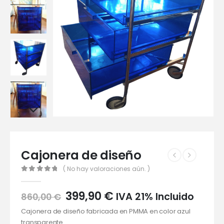
Cajonera de diseño
( No hay valoraciones aún. )
0
out of 5
El
El
399,90
€
IVA 21% Incluido
860,00
€
precio
precio
Cajonera de diseño fabricada en PMMA en color azul
original
actual
transparente.