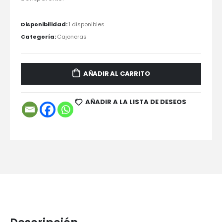
era:
es:
860,00 €.
399,90 €.
Disponibilidad:
1 disponibles
Categoría:
Cajoneras
AÑADIR AL CARRITO
AÑADIR A LA LISTA DE DESEOS