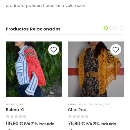
producto pueden hacer una valoración.
Productos Relacionados
BOLEROS
,
TEXTIL
PAÑUELOS - FULAR VERANO
,
TEXTIL
Bolero XL
Chal Red
0
out of 5
0
out of 5
115,90
€
75,90
€
IVA 21% Incluido
IVA 21% Incluido