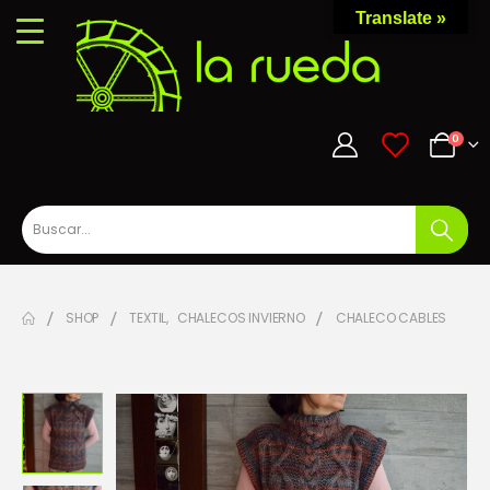
Translate »
0
0
SHOP
TEXTIL
,
CHALECOS INVIERNO
CHALECO CABLES