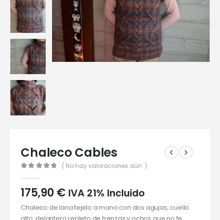
Chaleco Cables
( No hay valoraciones aún. )
0
out of 5
175,90
€
IVA 21% Incluido
Chaleco de lana tejido a mano con dos agujas, cuello
alto, delantero repleto de trenzas y ochos que no te