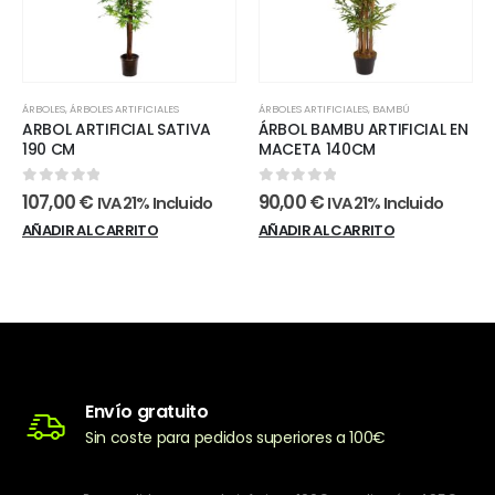
ÁRBOLES
,
ÁRBOLES ARTIFICIALES
ÁRBOLES ARTIFICIALES
,
BAMBÚ
ARBOL ARTIFICIAL SATIVA
ÁRBOL BAMBU ARTIFICIAL EN
190 CM
MACETA 140CM
0
out of 5
0
out of 5
107,00
€
90,00
€
IVA 21% Incluido
IVA 21% Incluido
AÑADIR AL CARRITO
AÑADIR AL CARRITO
Envío gratuito
Sin coste para pedidos superiores a 100€