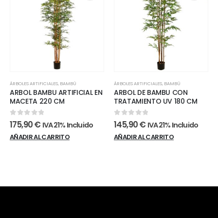
ÁRBOLES ARTIFICIALES
,
BAMBÚ
ÁRBOLES ARTIFICIALES
,
BAMBÚ
ARBOL BAMBU ARTIFICIAL EN
ARBOL DE BAMBU CON
MACETA 220 CM
TRATAMIENTO UV 180 CM
0
out of 5
0
out of 5
175,90
€
145,90
€
IVA 21% Incluido
IVA 21% Incluido
AÑADIR AL CARRITO
AÑADIR AL CARRITO