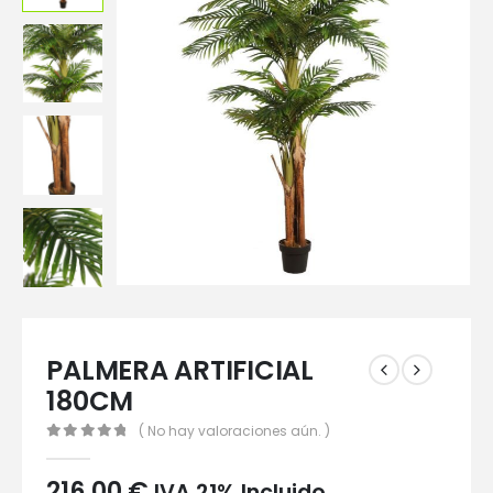
PALMERA ARTIFICIAL
180CM
( No hay valoraciones aún. )
0
out of 5
216,00
€
IVA 21% Incluido