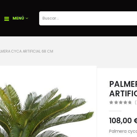
MENÚ
LMERA CYCA ARTIFICIAL 68 CM
PALME
ARTIFI
(
0
out of 5
108,00
Palmera cyca 