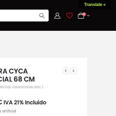
Translate »
0
0
RA CYCA
CIAL 68 CM
 No hay valoraciones aún. )
€
IVA 21% Incluido
artificial