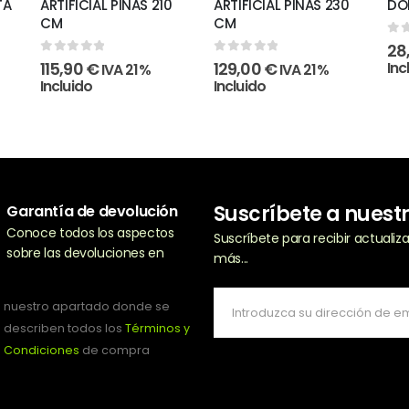
TA
ARTIFICIAL PIÑAS 210
ARTIFICIAL PIÑAS 230
DO
CM
CM
0
o
28
0
out of 5
0
out of 5
115,90
€
129,00
€
Inc
IVA 21%
IVA 21%
Incluido
Incluido
Suscríbete a nuest
Garantía de devolución
Conoce todos los aspectos
Suscríbete para recibir actuali
sobre las devoluciones en
más...
nuestro apartado donde se
describen todos los
Términos y
Condiciones
de compra