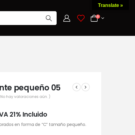
Translate »
0
0
nte pequeño 05
 No hay valoraciones aún. )
IVA 21% Incluido
orados en forma de “C” tamaño pequeño.