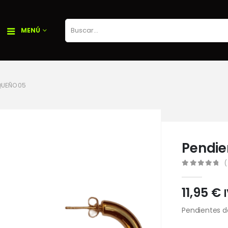
MENÚ
QUEÑO 05
Pendie
(
0
out of 5
11,95
€
Pendientes d