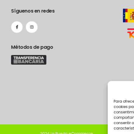
Síguenos en redes
Métodos de pago
Para ofrec
cookies pa
consentimi
comportami
consentir o
característ
2024 La Rueda eCommerce.