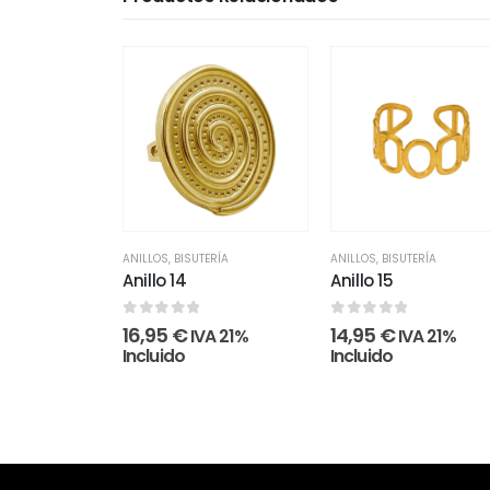
ANILLOS
,
BISUTERÍA
ANILLOS
,
BISUTERÍA
Anillo 14
Anillo 15
0
out of 5
0
out of 5
16,95
€
14,95
€
IVA 21%
IVA 21%
Incluido
Incluido