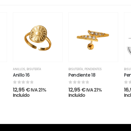
ANILLOS
,
BISUTERÍA
BISUTERÍA
,
PENDIENTES
BISU
Anillo 16
Pendiente 18
Pe
0
out of 5
0
out of 5
0
o
12,95
€
12,95
€
16
IVA 21%
IVA 21%
Incluido
Incluido
Inc