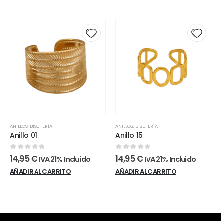
ANILLOS
,
BISUTERÍA
ANILLOS
,
BISUTERÍA
Anillo 01
Anillo 15
0
out of 5
0
out of 5
14,95
€
14,95
€
IVA 21% Incluido
IVA 21% Incluido
AÑADIR AL CARRITO
AÑADIR AL CARRITO