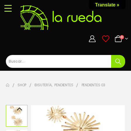
Translate »
0
0
SHOP
BISUTERÍA
,
PENDIENTES
PENDIENTES 03