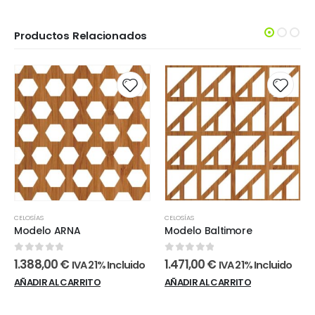
Productos Relacionados
CELOSÍAS
CELOSÍAS
Modelo ARNA
Modelo Baltimore
0
out of 5
0
out of 5
1.388,00
€
1.471,00
€
IVA 21% Incluido
IVA 21% Incluido
AÑADIR AL CARRITO
AÑADIR AL CARRITO