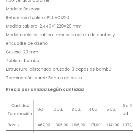
tipo Vertical Caramel.
Modelo: Boscoso
Referencia tablero: P20VC1220
Medida tablero: 2.440×1.220×20 mm.
Medida celosía: tablero menos limpieza de cantos y
encuadre de diseño.
Grueso: 20 mm.
Tablero: bambú
Estructura: alistonado cruzado, 3 capas de bambú
Terminación: barniz Bona o en bruto
Precio por unidad según cantidad
Cantidad
6 a 9
1 Ud.
2 Ud.
3 Ud.
4 Ud.
5 Ud.
Terminación
Ud.
Barniz
1.467,00
1.306,00
1.196,00
1.171,00
1.141,00
1.072