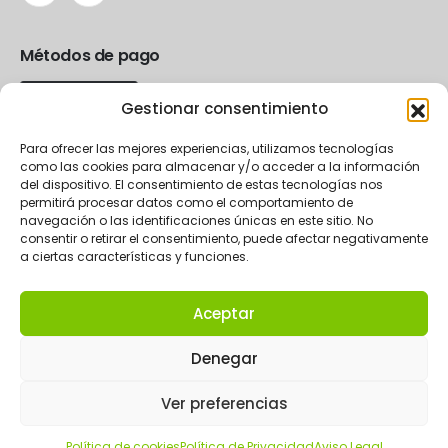
Métodos de pago
Gestionar consentimiento
Para ofrecer las mejores experiencias, utilizamos tecnologías
como las cookies para almacenar y/o acceder a la información
del dispositivo. El consentimiento de estas tecnologías nos
permitirá procesar datos como el comportamiento de
navegación o las identificaciones únicas en este sitio. No
consentir o retirar el consentimiento, puede afectar negativamente
a ciertas características y funciones.
Aceptar
2024 La Rueda eCommerce.
Denegar
Ver preferencias
Política de cookies
Política de Privacidad
Aviso Legal