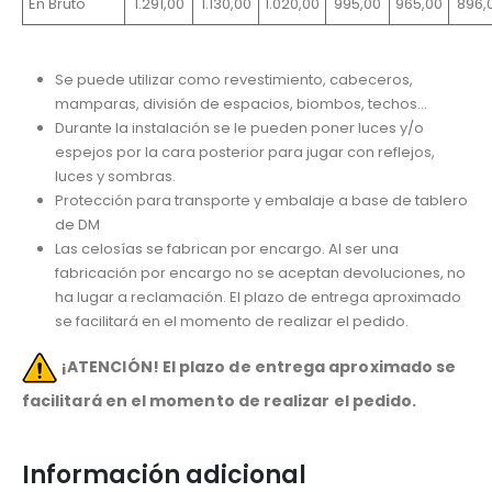
En Bruto
1.291,00
1.130,00
1.020,00
995,00
965,00
896,
Se puede utilizar como revestimiento, cabeceros,
mamparas, división de espacios, biombos, techos…
Durante la instalación se le pueden poner luces y/o
espejos por la cara posterior para jugar con reflejos,
luces y sombras.
Protección para transporte y embalaje a base de tablero
de DM
Las celosías se fabrican por encargo. Al ser una
fabricación por encargo no se aceptan devoluciones, no
ha lugar a reclamación. El plazo de entrega aproximado
se facilitará en el momento de realizar el pedido.
¡ATENCIÓN! El plazo de entrega aproximado se
facilitará en el momento de realizar el pedido.
Información adicional