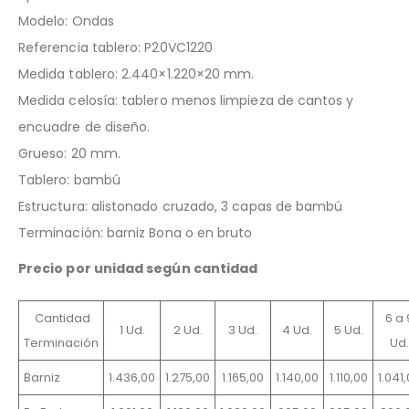
Modelo: Ondas
Referencia tablero: P20VC1220
Medida tablero: 2.440×1.220×20 mm.
Medida celosía: tablero menos limpieza de cantos y
encuadre de diseño.
Grueso: 20 mm.
Tablero: bambú
Estructura: alistonado cruzado, 3 capas de bambú
Terminación: barniz Bona o en bruto
Precio por unidad según cantidad
Cantidad
6 a 
1 Ud.
2 Ud.
3 Ud.
4 Ud.
5 Ud.
Terminación
Ud.
Barniz
1.436,00
1.275,00
1.165,00
1.140,00
1.110,00
1.041