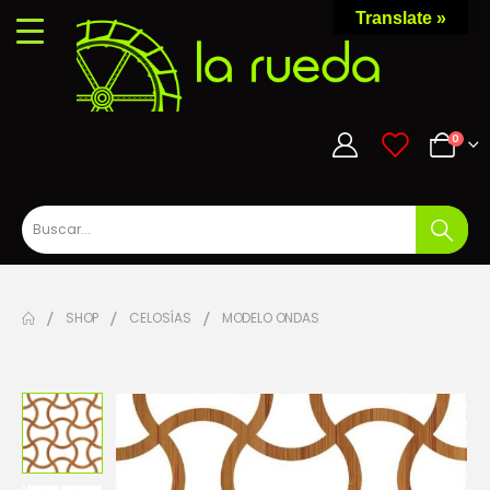
Translate »
0
0
SHOP
CELOSÍAS
MODELO ONDAS