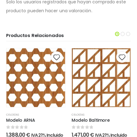
Solo los usuarios registrados que hayan comprado este
producto pueden hacer una valoración.
Productos Relacionados
CELOSÍAS
CELOSÍAS
Modelo ARNA
Modelo Baltimore
0
out of 5
0
out of 5
1.388,00
€
1.471,00
€
IVA 21% Incluido
IVA 21% Incluido