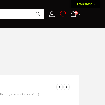
Translate »
0
0
 No hay valoraciones aún. )