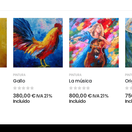
PINTURA
PINTURA
PIN
Gallo
La música
Ori
0
out of 5
0
out of 5
0
o
380,00
€
800,00
€
75
IVA 21%
IVA 21%
Incluido
Incluido
Inc