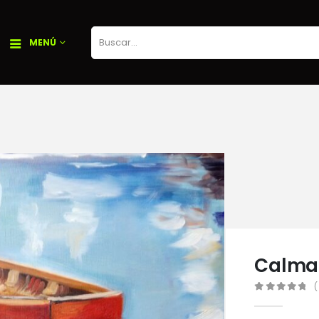
MENÚ
Calma
(
0
out of 5