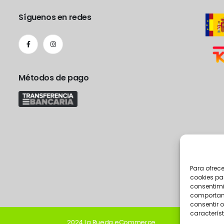
Síguenos en redes
Métodos de pago
Para ofrec
cookies pa
consentimi
comportami
consentir o
característ
2024 La Rueda eCommerce.