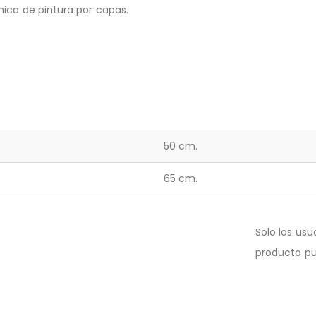
ica de pintura por capas.
50 cm.
65 cm.
Solo los us
producto pu