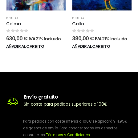
PINTURA
PINTURA
Calma
Gallo
0
out of 5
0
out of 5
630,00
€
380,00
€
IVA 21% Incluido
IVA 21% Incluido
AÑADIR AL CARRITO
AÑADIR AL CARRITO
Envío gratuito
Sin coste para pedidos superiores a 100€
Para pedidos con coste inferior a 100€ se aplicarán 4,95€
de gastos de envío. Para conocer todos los aspectos
consulte los
Términos y Condiciones