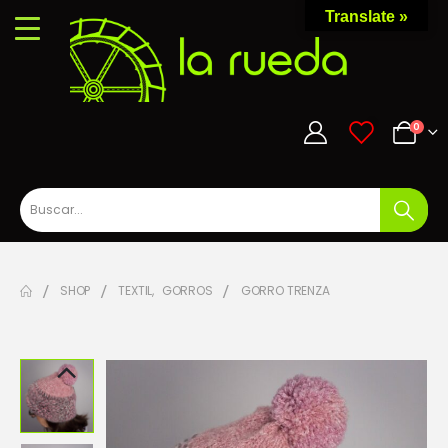
Translate »
0
0
SHOP
TEXTIL
,
GORROS
GORRO TRENZA