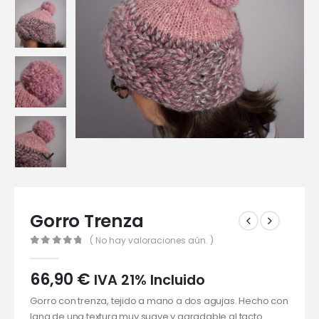
Gorro Trenza
( No hay valoraciones aún. )
0
out of 5
66,90
€
IVA 21% Incluido
Gorro con trenza, tejido a mano a dos agujas. Hecho con
lana de una textura muy suave y agradable al tacto.