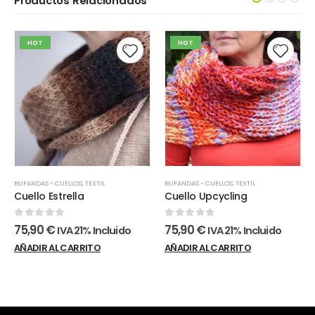
Productos Relacionados
HOT
HOT
BUFANDAS - CUELLOS
,
TEXTIL
BUFANDAS - CUELLOS
,
TEXTIL
Cuello Estrella
Cuello Upcycling
0
out of 5
0
out of 5
75,90
€
75,90
€
IVA 21% Incluido
IVA 21% Incluido
AÑADIR AL CARRITO
AÑADIR AL CARRITO