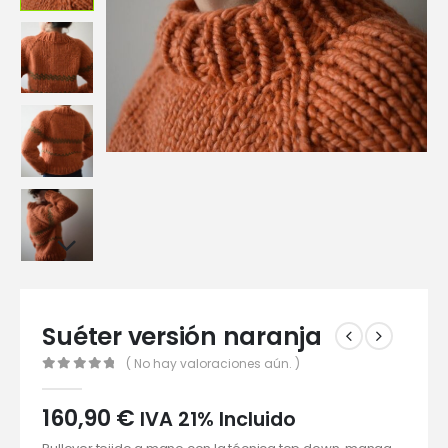
Suéter versión naranja
( No hay valoraciones aún. )
0
out of 5
160,90
€
IVA 21% Incluido