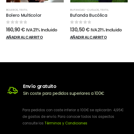
BOLEROS
,
TEXTIL
BUFANDAS - CUELLOS
,
TEXTIL
Bolero Multicolor
Bufanda Bucólica
0
out of 5
0
out of 5
160,90
€
130,50
€
IVA 21% Incluido
IVA 21% Incluido
AÑADIR AL CARRITO
AÑADIR AL CARRITO
Envío gratuito
Sin coste para pedidos superiores a 100€
Para pedidos con coste inferior a 100€ se aplicarán 4,95€
de gastos de envío. Para conocer todos los aspectos
consulte los
Términos y Condiciones