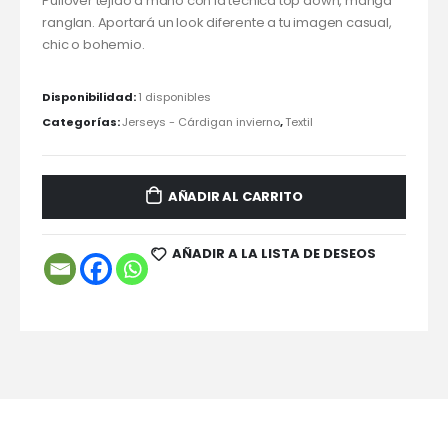
Pullover tejido a mano con la técnica top down, manga
ranglan. Aportará un look diferente a tu imagen casual,
chic o bohemio.
Disponibilidad:
1 disponibles
Categorías:
Jerseys - Cárdigan invierno
,
Textil
AÑADIR AL CARRITO
AÑADIR A LA LISTA DE DESEOS