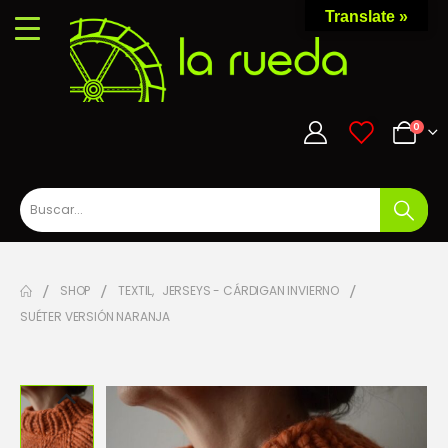
Translate »
0
0
SHOP
TEXTIL
,
JERSEYS - CÁRDIGAN INVIERNO
SUÉTER VERSIÓN NARANJA