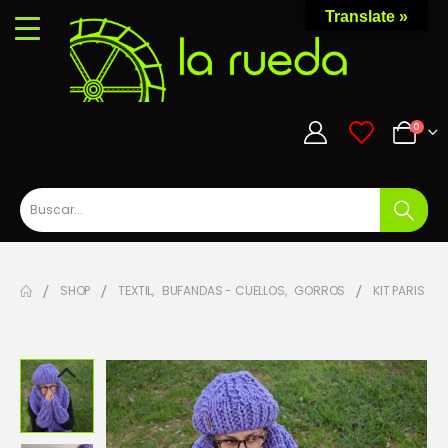
Translate »
0
0
SHOP
TEXTIL
,
BUFANDAS - CUELLOS
,
GORROS
KIT PARIS