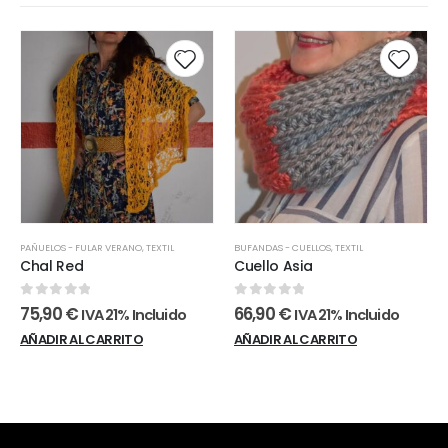
PAÑUELOS - FULAR VERANO
,
TEXTIL
BUFANDAS - CUELLOS
,
TEXTIL
Chal Red
Cuello Asia
0
out of 5
0
out of 5
75,90
€
66,90
€
IVA 21% Incluido
IVA 21% Incluido
AÑADIR AL CARRITO
AÑADIR AL CARRITO