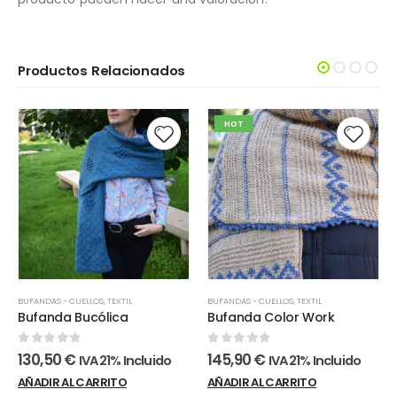
Productos Relacionados
HOT
BUFANDAS - CUELLOS
,
TEXTIL
BUFANDAS - CUELLOS
,
TEXTIL
Bufanda Bucólica
Bufanda Color Work
0
out of 5
0
out of 5
130,50
€
145,90
€
IVA 21% Incluido
IVA 21% Incluido
AÑADIR AL CARRITO
AÑADIR AL CARRITO