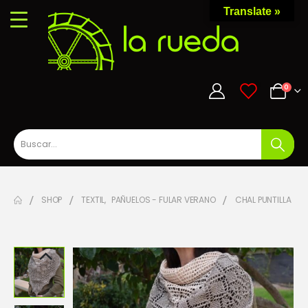
Translate »
0
0
SHOP
TEXTIL
,
PAÑUELOS - FULAR VERANO
CHAL PUNTILLA