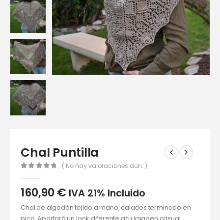
Chal Puntilla
( No hay valoraciones aún. )
0
out of 5
160,90
€
IVA 21% Incluido
Chal de algodón tejido a mano, calados terminado en
pico. Aportará un look diferente a tu imagen casual,