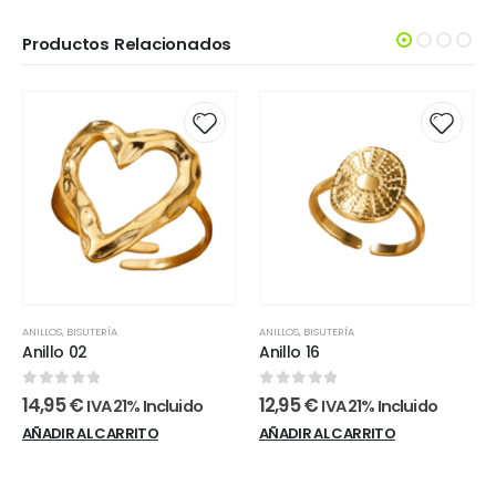
Productos Relacionados
ANILLOS
,
BISUTERÍA
ANILLOS
,
BISUTERÍA
Anillo 02
Anillo 16
0
out of 5
0
out of 5
14,95
€
12,95
€
IVA 21% Incluido
IVA 21% Incluido
AÑADIR AL CARRITO
AÑADIR AL CARRITO