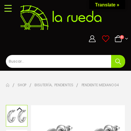
Translate »
0
0
SHOP
BISUTERÍA
,
PENDIENTES
PENDIENTE MEDIANO 04