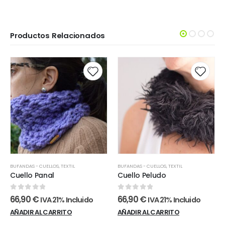
Productos Relacionados
BUFANDAS - CUELLOS
,
TEXTIL
BUFANDAS - CUELLOS
,
TEXTIL
Cuello Panal
Cuello Peludo
0
out of 5
0
out of 5
66,90
€
66,90
€
IVA 21% Incluido
IVA 21% Incluido
AÑADIR AL CARRITO
AÑADIR AL CARRITO