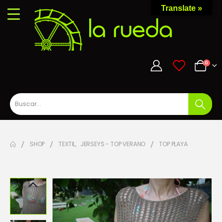
Translate »
0
0
SHOP
TEXTIL
,
JERSEYS - TOP VERANO
TOP PLAYA