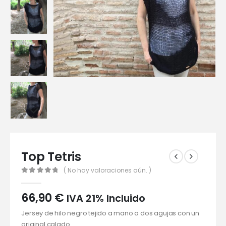
Top Tetris
( No hay valoraciones aún. )
0
out of 5
66,90
€
IVA 21% Incluido
Jersey de hilo negro tejido a mano a dos agujas con un
original calado.