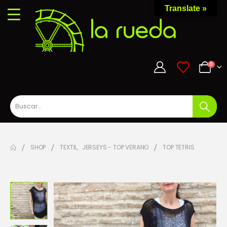
Translate »
0
0
SHOP
TEXTIL
,
JERSEYS - TOP VERANO
TOP TETRIS