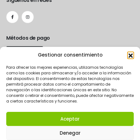
Síguenos en redes
Métodos de pago
Gestionar consentimiento
Para ofrecer las mejores experiencias, utilizamos tecnologías
como las cookies para almacenar y/o acceder a la información
del dispositivo. El consentimiento de estas tecnologías nos
permitirá procesar datos como el comportamiento de
navegación o las identificaciones únicas en este sitio. No
consentir o retirar el consentimiento, puede afectar negativamente
a ciertas características y funciones.
Aceptar
2024 La Rueda eCommerce.
Denegar