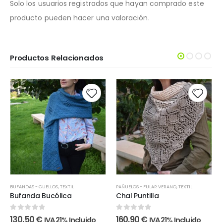
Solo los usuarios registrados que hayan comprado este
producto pueden hacer una valoración.
Productos Relacionados
BUFANDAS - CUELLOS
,
TEXTIL
PAÑUELOS - FULAR VERANO
,
TEXTIL
Bufanda Bucólica
Chal Puntilla
0
out of 5
0
out of 5
130,50
€
160,90
€
IVA 21% Incluido
IVA 21% Incluido