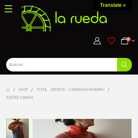
Translate »
0
0
SHOP
TEXTIL
,
JERSEYS - CÁRDIGAN INVIERNO
SUÉTER CENEFA