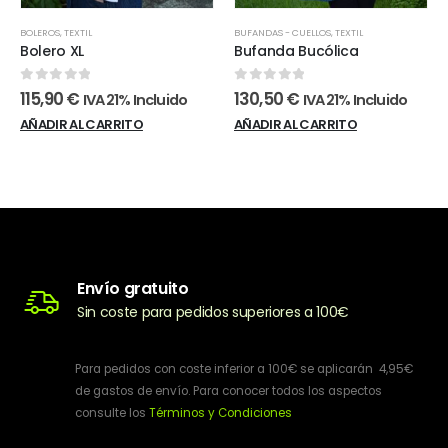
BOLEROS
,
TEXTIL
BUFANDAS - CUELLOS
,
TEXTIL
Bolero XL
Bufanda Bucólica
0
out of 5
0
out of 5
115,90
€
130,50
€
IVA 21% Incluido
IVA 21% Incluido
AÑADIR AL CARRITO
AÑADIR AL CARRITO
Envío gratuito
Sin coste para pedidos superiores a 100€
Para pedidos con coste inferior a 100€ se aplicarán 4,95€
de gastos de envío. Para conocer todos los aspectos
consulte los
Términos y Condiciones