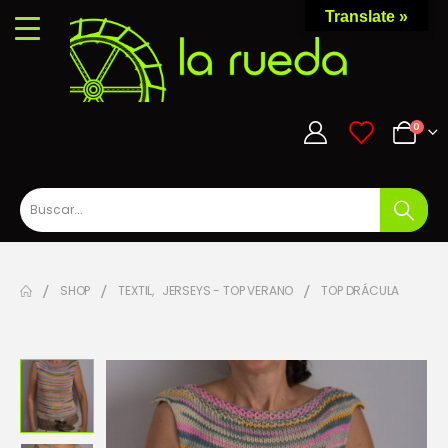
Translate »
0
0
SHOP
TEXTIL
,
JERSEYS - TOP VERANO
TOP DRÁCULA