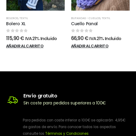
BOLEROS
,
TEXTIL
BUFANDAS - CUELLOS
,
TEXTIL
Bolero XL
Cuello Panal
0
out of 5
0
out of 5
115,90
€
66,90
€
IVA 21% Incluido
IVA 21% Incluido
AÑADIR AL CARRITO
AÑADIR AL CARRITO
Envío gratuito
Sin coste para pedidos superiores a 100€
Para pedidos con coste inferior a 100€ se aplicarán 4,95€
de gastos de envío. Para conocer todos los aspectos
consulte los
Términos y Condiciones